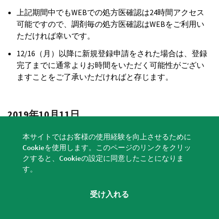
上記期間中でもWEBでの処方医確認は24時間アクセス
可能ですので、調剤毎の処方医確認はWEBをご利用い
ただければ幸いです。
12/16（月）以降に新規登録申請をされた場合は、登録
完了までに通常よりお時間をいただく可能性がござい
ますことをご了承いただければと存じます。
2019年10月11日
台風接近に伴う事務局休業について
本サイトではお客様の使用経験を向上させるために
関東地方への台風19号の接近に伴い、10/12（土）は事
Cookieを使用します。このページのリンクをクリッ
務局休業とさせていただきます。
クすると、Cookieの設定に同意したことになりま
WEBでの処方医確認は通常通りご利用いただけますの
す。
で、調剤毎の処方医確認はWEBをご利用いただければ
幸いです。
受け入れる
皆さまにはご迷惑をお掛けし申し訳ございませんが、
何卒ご理解の程お願い申し上げます。